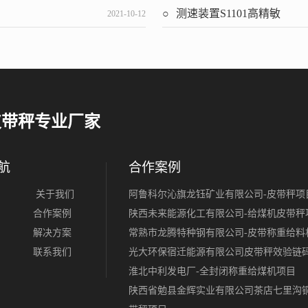
测速装置S1101高精敏
2021-10-12
皮带秤专业厂家
航
合作案例
关于我们
阿鲁科尔沁旗龙钰矿业有限公司-皮带秤项
合作案例
陕西未来能源化工有限公司-给煤机皮带秤
解决方案
常熟市龙腾特种钢有限公司-皮带称重给料
联系我们
光大环保宿迁能源有限公司皮带秤效验链
淮北中利发电厂-全封闭称重给煤机项目
陕西省勉县金辉实业有限公司茶店七里沟铜