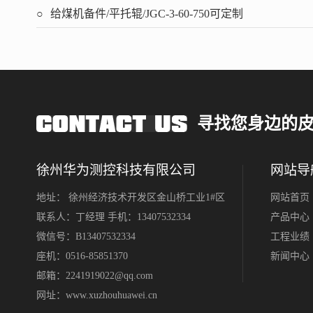
给煤机备件/平托辊/JGC-3-60-750可定制
寻找您身边的
徐州华为测控科技有限公司
网站导
地址： 徐州经济技术开发区金山桥工业1#区
网站首页
联系人：丁经理 手机：13407532334
产品中心
微信号：B13407532334
工程业绩
座机：0516-85851370
新闻中心
邮箱：2241919022@qq.com
网址：
www.xuzhouhuawei.cn