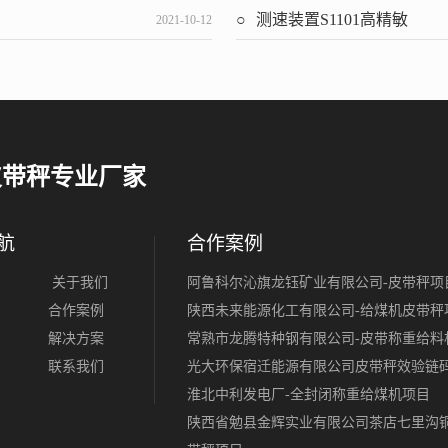
测速装置S1101高精敏
2021-10-12
皮带秤专业厂家
航
合作案例
关于我们
阿鲁科尔沁旗龙钰矿业有限公司-皮带秤项
合作案例
陕西未来能源化工有限公司-给煤机皮带秤
解决方案
常熟市龙腾特种钢有限公司-皮带称重给料
联系我们
光大环保宿迁能源有限公司皮带秤效验链
淮北中利发电厂-全封闭称重给煤机项目
陕西省勉县金辉实业有限公司茶店七里沟铜