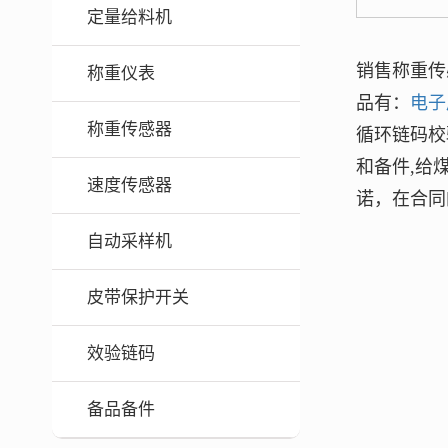
定量给料机
销售称重传
称重仪表
品有：
电子
称重传感器
循环链码校
和备件,给
速度传感器
诺，在合同
自动采样机
皮带保护开关
效验链码
备品备件