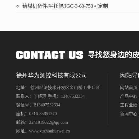
给煤机备件/平托辊/JGC-3-60-750可定制
寻找您身边的
徐州华为测控科技有限公司
网站导
地址： 徐州经济技术开发区金山桥工业1#区
网站首页
联系人：丁经理 手机：13407532334
产品中心
微信号：B13407532334
工程业绩
座机：0516-85851370
新闻中心
邮箱：2241919022@qq.com
网址：
www.xuzhouhuawei.cn