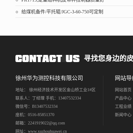
给煤机备件/平托辊/JGC-3-60-750可定制
寻找您身边的
徐州华为测控科技有限公司
网站导
地址： 徐州经济技术开发区金山桥工业1#区
网站首页
联系人：丁经理 手机：13407532334
产品中心
微信号：B13407532334
工程业绩
座机：0516-85851370
新闻中心
邮箱：2241919022@qq.com
网址：
www.xuzhouhuawei.cn