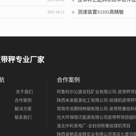
2021-10-30
测速装置S1101高精敏
2021-10-12
皮带秤专业厂家
航
合作案例
关于我们
阿鲁科尔沁旗龙钰矿业有限公司-皮带秤项
合作案例
陕西未来能源化工有限公司-给煤机皮带秤
解决方案
常熟市龙腾特种钢有限公司-皮带称重给料
联系我们
光大环保宿迁能源有限公司皮带秤效验链
淮北中利发电厂-全封闭称重给煤机项目
陕西省勉县金辉实业有限公司茶店七里沟铜