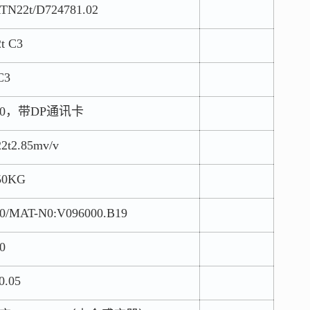
22t/D724781.02
 C3
C3
10，带DP通讯卡
2.85mv/v
0KG
AT-N0:V096000.B19
0
.05