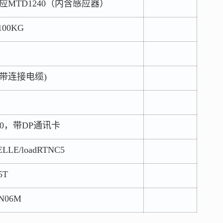
应MTD1240（内含感应器）
00KG
(带连接电缆)
50，带DP通讯卡
E/loadRTNC5
5T
N06M