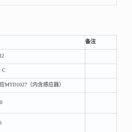
备注
2
 C
应MTD1027（内含感应器）
0
0