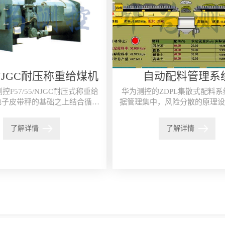
5NJGC耐压称重给煤机
自动配料管理系
F57/55/NJGC耐压式称重给
华为测控的ZDPL集散式配料
电子皮带秤的基础之上结合循环
据管理集中，风险分散的原理设
炉正压给煤、计量、控制工艺的
一套工业控制系统，具有技术先
需要而开发的一种集...
完备，应用灵活，运行可靠等优
了解详情
了解详情