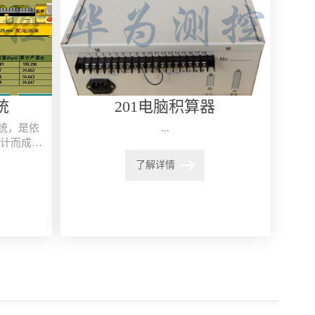
统
201电脑积算器
系统，是依
...
计而成的
进，功能
了解详情
点...