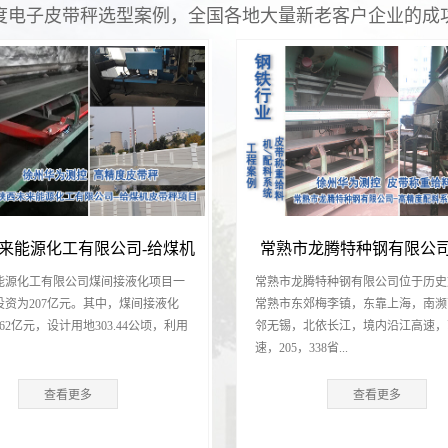
度电子皮带秤选型案例，全国各地大量新老客户企业的成
来能源化工有限公司-给煤机
常熟市龙腾特种钢有限公司
能源化工有限公司煤间接液化项目一
常熟市龙腾特种钢有限公司位于历史
目
重给料机项目
投资为207亿元。其中，煤间接液化
常熟市东郊梅李镇，东靠上海，南濒
62亿元，设计用地303.44公顷，利用
邻无锡，北依长江，境内沿江高速，
速，205，338省...
查看更多
查看更多