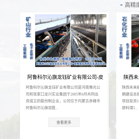
高精
阿鲁科尔沁旗龙钰矿业有限公司-皮
陕西未
阿鲁科尔沁旗龙钰矿业有限公司是河南豫光公
陕西未来
带秤项目
皮带秤项
司和张家口龙兴实业集团于2005年6月共同出
期建设总
资成立的股份制企业，公司位于内蒙古赤峰市
项目投资1
阿鲁科尔沁旗双胜...
原料煤5...
查看更多